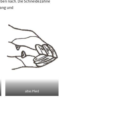
eben nach. Die Schneidezähne
gang und
altes Pferd