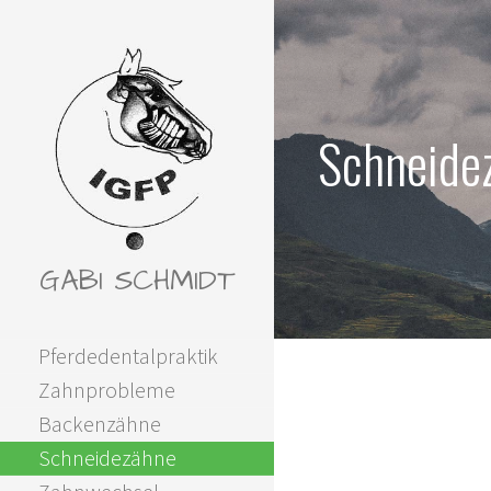
Zum
Inhalt
springen
Schneide
GABI SCHMIDT
Pferdedentalpraktik
Zahnprobleme
Backenzähne
Schneidezähne