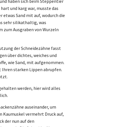
r und haben sich beim Steppentier
hart und karg war, musste das
r etwas Sand mit auf, wodurch die
sehr silikathaltig, was
dem zum Ausgraben von Wurzeln
utzung der Schneidezähne fasst
gen über dichtes, weiches und
offe, wie Sand, mit aufgenommen.
t Ihren starken Lippen abrupfen.
tzt.
gehalten werden, hier wird alles
lich.
 Backenzähne auseinander, um
en Kaumuskel vermehrt Druck auf,
k der nun auf den